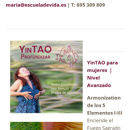
maria@escueladevida.es
| T: 695 309 809
YinTAO para
mujeres |
Nivel
Avanzado
Armonization
de los 5
Elementos I-III
Enciende el
Fuego Sagrado