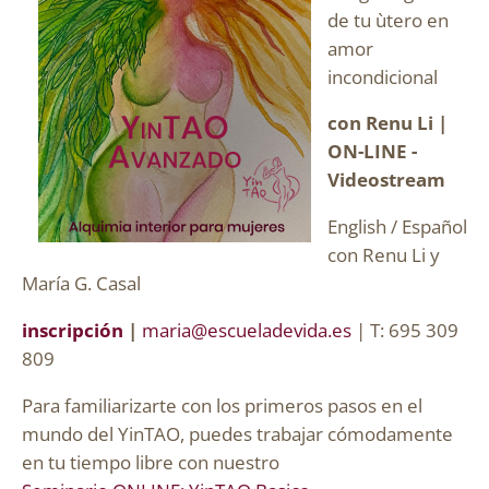
de tu ùtero en
amor
incondicional
con Renu Li |
ON-LINE -
Videostream
English / Español
con Renu Li y
María G. Casal
inscripción
|
maria@escueladevida.es
| T: 695 309
809
Para familiarizarte con los primeros pasos en el
mundo del YinTAO, puedes trabajar cómodamente
en tu tiempo libre con nuestro