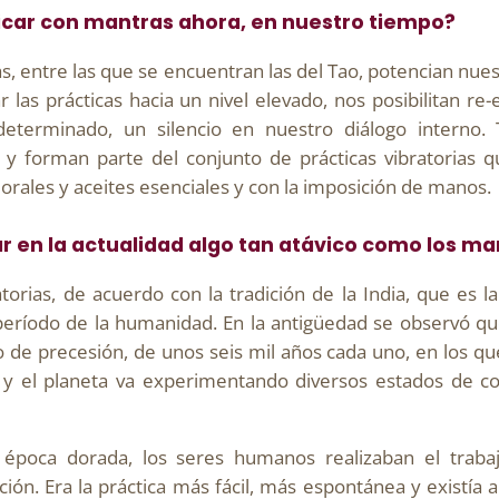
ticar con mantras ahora, en nuestro tiempo?
as, entre las que se encuentran las del Tao, potencian nu
 las prácticas hacia un nivel elevado, nos posibilitan re-
eterminado, un silencio en nuestro diálogo interno. 
 y forman parte del conjunto de prácticas vibratorias q
florales y aceites esenciales y con la imposición de manos.
ar en la actualidad algo tan atávico como los ma
ratorias, de acuerdo con la tradición de la India, que e
período de la humanidad. En la antigüedad se observó que
lo de precesión, de unos seis mil años cada uno, en los qu
o y el planeta va experimentando diversos estados de co
 época dorada, los seres humanos realizaban el trabajo 
ción. Era la práctica más fácil, más espontánea y existía 