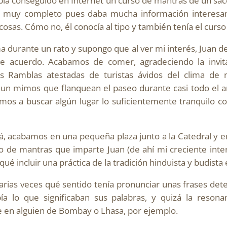
bía conseguido en Internet un curso de mantras de un sa
a muy completo pues daba mucha información interesa
cosas. Cómo no, él conocía al tipo y también tenía el curso
 durante un rato y supongo que al ver mi interés, Juan de
De acuerdo. Acabamos de comer, agradeciendo la invi
 Ramblas atestadas de turistas ávidos del clima de n
y un mimos que flanquean el paseo durante casi todo el 
mos a buscar algún lugar lo suficientemente tranquilo c
lá, acabamos en una pequeña plaza junto a la Catedral y 
o de mantras que imparte Juan (de ahí mi creciente inter
é incluir una práctica de la tradición hinduista y budista 
rias veces qué sentido tenía pronunciar unas frases de
bía lo que significaban sus palabras, y quizá la reso
e en alguien de Bombay o Lhasa, por ejemplo.