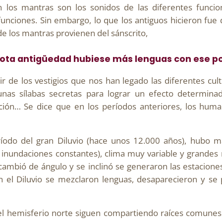
los mantras son los sonidos de las diferentes funcion
unciones. Sin embargo, lo que los antiguos hicieron fue d
de los mantras provienen del sánscrito,
mota antigüedad hubiese más lenguas con ese p
r de los vestigios que nos han legado las diferentes cul
nas sílabas secretas para lograr un efecto determin
ción… Se dice que en los períodos anteriores, los humano
íodo del gran Diluvio (hace unos 12.000 años), hubo 
 inundaciones constantes), clima muy variable y grande
cambió de ángulo y se inclinó se generaron las estacione
el Diluvio se mezclaron lenguas, desaparecieron y se 
l hemisferio norte siguen compartiendo raíces comunes 