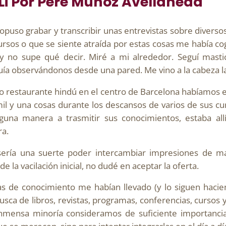
 Li Por Pere Muñoz Avellaneda
puso grabar y transcribir unas entrevistas sobre diverso
 cursos o que se siente atraída por estas cosas me había 
 no supe qué decir. Miré a mi alrededor. Seguí mastic
guía observándonos desde una pared. Me vino a la cabeza l
ilo restaurante hindú en el centro de Barcelona habíamos
l y una cosas durante los descansos de varios de sus cur
una manera a trasmitir sus conocimientos, estaba all
ra.
sería una suerte poder intercambiar impresiones de m
e la vacilación inicial, no dudé en aceptar la oferta.
sias de conocimiento me habían llevado (y lo siguen haci
ca de libros, revistas, programas, conferencias, cursos y
inmensa minoría consideramos de suficiente importancia 