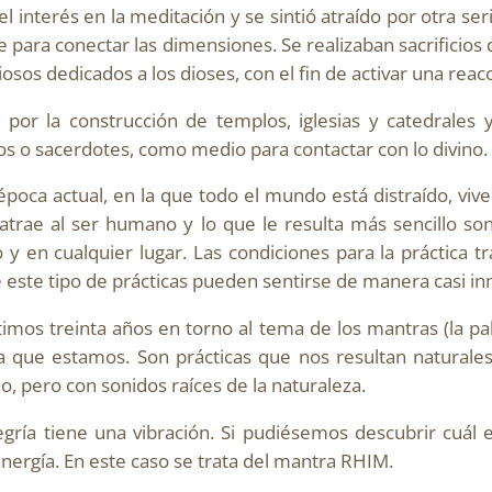
l interés en la meditación y se sintió atraído por otra ser
nte para conectar las dimensiones. Se realizaban sacrificio
iosos dedicados a los dioses, con el fin de activar una reac
ó por la construcción de templos, iglesias y catedrales 
ios o sacerdotes, como medio para contactar con lo divino.
a época actual, en la que todo el mundo está distraído, vi
rae al ser humano y lo que le resulta más sencillo son l
 en cualquier lugar. Las condiciones para la práctica 
e este tipo de prácticas pueden sentirse de manera casi i
timos treinta años en torno al tema de los mantras (la pa
a que estamos. Son prácticas que nos resultan naturales 
o, pero con sonidos raíces de la naturaleza.
egría tiene una vibración. Si pudiésemos descubrir cuál e
energía. En este caso se trata del mantra RHIM.