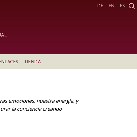
DE
EN
ES
UAL
ENLACES
TIENDA
tras emociones, nuestra energía, y
turar la conciencia creando