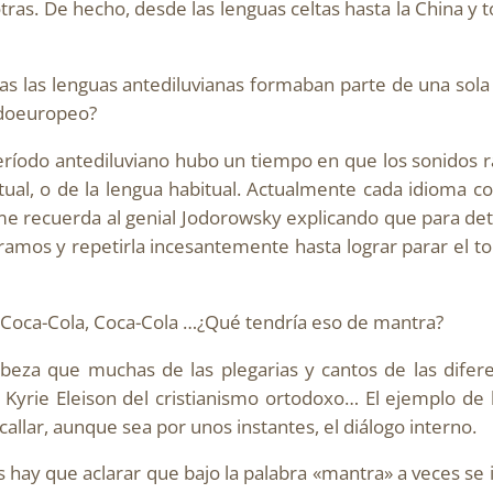
ras. De hecho, desde las lenguas celtas hasta la China y t
s las lenguas antediluvianas formaban parte de una sola 
indoeuropeo?
eríodo antediluviano hubo un tiempo en que los sonidos r
tual, o de la lengua habitual. Actualmente cada idioma c
me recuerda al genial Jodorowsky explicando que para de
ramos y repetirla incesantemente hasta lograr parar el 
, Coca-Cola, Coca-Cola …¿Qué tendría eso de mantra?
abeza que muchas de las plegarias y cantos de las difer
Kyrie Eleison del cristianismo ortodoxo… El ejemplo de l
acallar, aunque sea por unos instantes, el diálogo interno.
os hay que aclarar que bajo la palabra «mantra» a veces se