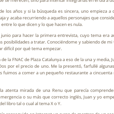
 se merecen, sino para intentar integrarlas en el día a dí
 los años y si la búsqueda es sincera, uno empieza a des
paja y acaba recurriendo a aquellos personajes que consid
a entre lo que dicen y lo que hacen es nula.
junio para hacer la primera entrevista, cuyo tema era a
ias posibilidades a tratar. Conociéndome y sabiendo de mi 
ar difícil por qué tema empezar.
 de la FNAC de Plaza Catalunya a eso de la una y media, 
os por el precio de uno. Me la presentó, farfullé alguna
nos fuimos a comer a un pequeño restaurante a cincuenta
 la atenta mirada de una Renu que parecía comprend
 emergencia o su más que correcto inglés, Juan y yo emp
l libro tal o cual al tema X o Y.